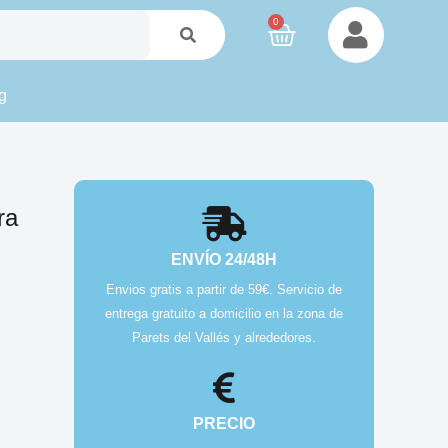
0
g
ra
ENVÍO 24/48H
Envios gratis a partir de 59€. Servicio de
entrega gratuito a domicilio en la zona de
Parets del Vallés y alrededores.
PRECIO