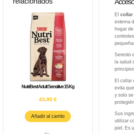
relacionados
Accesor
El
collar
externa d
hogar de 
controle
pequeñas 
Seresto e
la salud 
principio
El collar
NutriBest Adult Sensitive 15 Kg
evita que
y solo se
43,95
€
protegién
Sus ingr
Añadir al carrito
utilizar 
piel. Es 