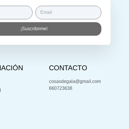
¡Suscribirme!
MACIÓN
CONTACTO
cosasdegala@gmail.com
660723638
d