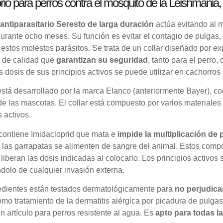
io para perros contra el mosquito de la Leishmania,
 antiparasitario Seresto de larga duración
actúa evitando al m
urante ocho meses. Su función es evitar el contagio de pulgas,
estos molestos parásitos. Se trata de un collar diseñado por ex
s de calidad que
garantizan su seguridad
, tanto para el perro, 
dosis de sus principios activos se puede utilizar en cachorros
stá desarrollado por la marca Elanco (anteriormente Bayer), con
de las mascotas. El collar está compuesto por varios materiales
s activos.
 contiene Imidacloprid que mata e
impide la multiplicación de 
 las garrapatas se alimenten de sangre del animal. Estos compo
 liberan las dosis indicadas al colocarlo. Los principios activos 
dolo de cualquier invasión externa.
edientes están testados dermatológicamente para
no perjudicar
como tratamiento de la dermatitis alérgica por picadura de pulgas
un artículo para perros resistente al agua. Es
apto para todas l