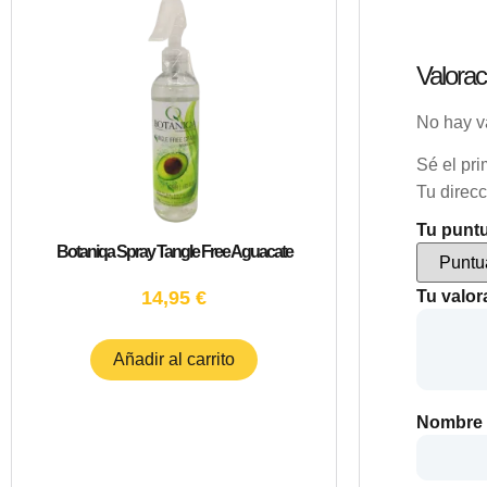
Valorac
No hay v
Sé el pri
Tu direcc
Tu punt
Botaniqa Spray Tangle Free Aguacate
Tu valo
14,95
€
Añadir al carrito
Nombre