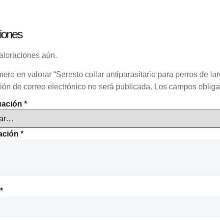
iones
aloraciones aún.
mero en valorar “Seresto collar antiparasitario para perros de l
ión de correo electrónico no será publicada.
Los campos obliga
uación
*
ración
*
*