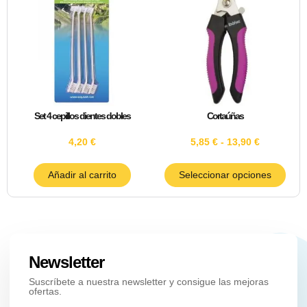
Set 4 cepillos dientes dobles
Cortaúñas
4,20
€
5,85
€
-
13,90
€
Añadir al carrito
Seleccionar opciones
Newsletter
Suscríbete a nuestra newsletter y consigue las mejoras
ofertas.