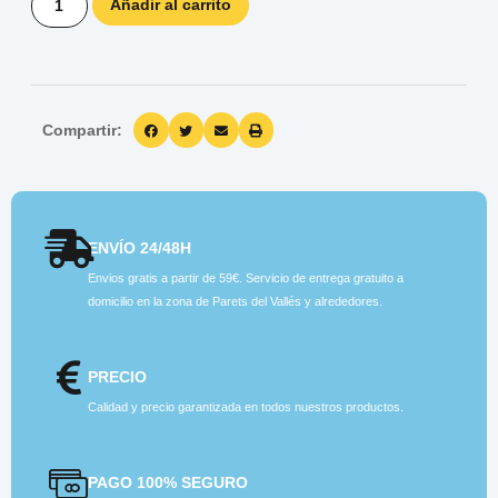
Añadir al carrito
Compartir:
ENVÍO 24/48H
Envios gratis a partir de 59€. Servicio de entrega gratuito a
domicilio en la zona de Parets del Vallés y alrededores.
PRECIO
Calidad y precio garantizada en todos nuestros productos.
PAGO 100% SEGURO