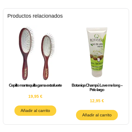
Productos relacionados
Cepillo mantequilla gama extrafuerte
Botaniqa Champú Love me long –
Pelo largo
19,95
€
12,95
€
Añadir al carrito
Añadir al carrito