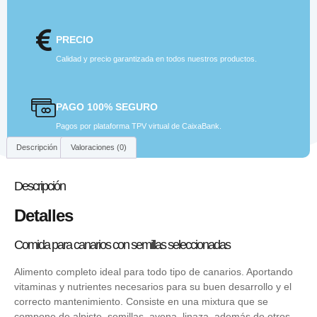
PRECIO
Calidad y precio garantizada en todos nuestros productos.
PAGO 100% SEGURO
Pagos por plataforma TPV virtual de CaixaBank.
Descripción
Valoraciones (0)
Descripción
Detalles
Comida para canarios con semillas seleccionadas
Alimento completo ideal para todo tipo de canarios. Aportando
vitaminas y nutrientes necesarios para su buen desarrollo y el
correcto mantenimiento. Consiste en una mixtura que se
compone de alpiste, semillas, avena, linaza, además de otros