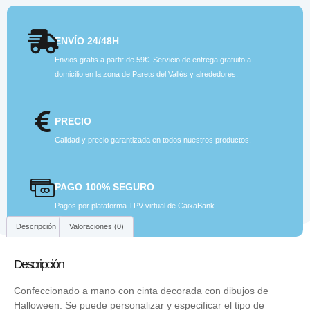
ENVÍO 24/48H
Envios gratis a partir de 59€. Servicio de entrega gratuito a
domicilio en la zona de Parets del Vallés y alrededores.
PRECIO
Calidad y precio garantizada en todos nuestros productos.
PAGO 100% SEGURO
Pagos por plataforma TPV virtual de CaixaBank.
Descripción
Valoraciones (0)
Descripción
Confeccionado a mano con cinta decorada con dibujos de
Halloween. Se puede personalizar y especificar el tipo de