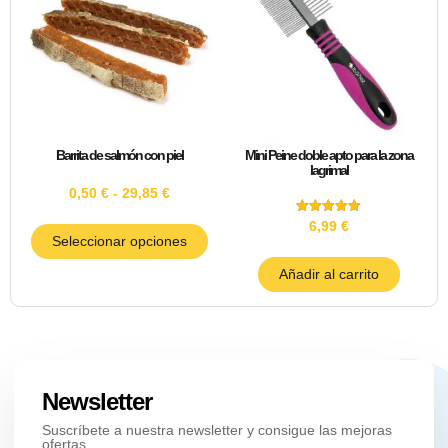
Barrita de salmón con piel
Mini Peine doble apto para la zona
lagrimal
0,50
€
-
29,85
€
Valorado
6,99
€
con
Seleccionar opciones
5.00
de 5
Añadir al carrito
Newsletter
Suscríbete a nuestra newsletter y consigue las mejoras
ofertas.