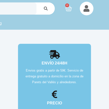
0
g
ENVÍO 24/48H
Envios gratis a partir de 59€. Servicio de
entrega gratuito a domicilio en la zona de
Parets del Vallés y alrededores.
PRECIO