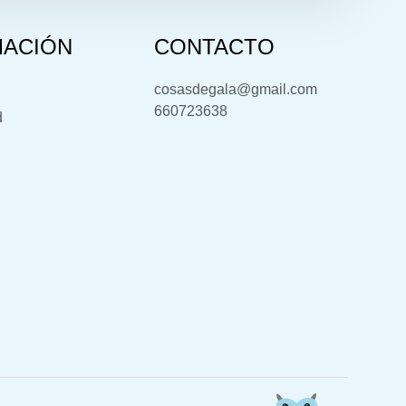
MACIÓN
CONTACTO
cosasdegala@gmail.com
660723638
d