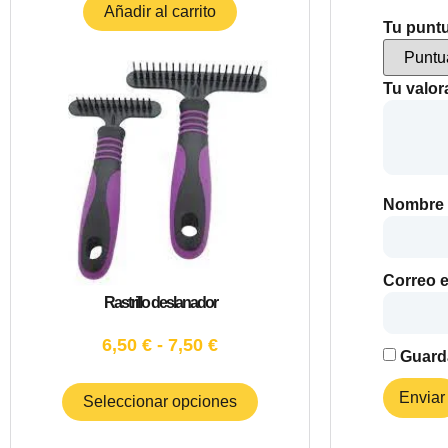
Añadir al carrito
Tu punt
Tu valo
Nombre
Correo e
Rastrillo deslanador
6,50
€
-
7,50
€
Guarda
Seleccionar opciones