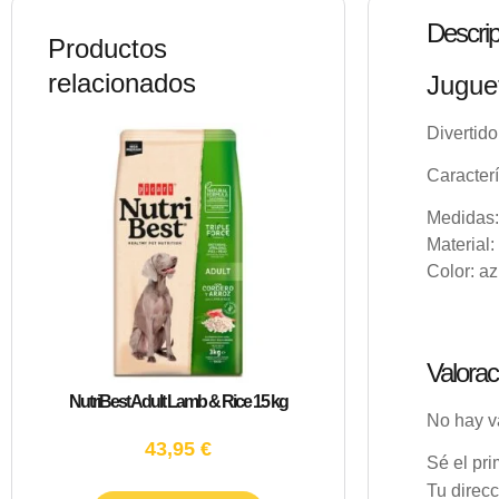
Descrip
Productos
relacionados
Jugue
Divertido
Caracterí
Medidas:
Material
Color: az
Valorac
NutriBest Adult Lamb & Rice 15 kg
No hay v
43,95
€
Sé el pri
Tu direcc