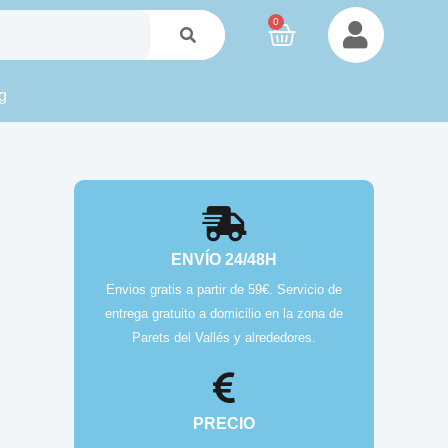
0
g
ENVÍO 24/48H
Envios gratis a partir de 59€. Servicio de
entrega gratuito a domicilio en la zona de
Parets del Vallés y alrededores.
PRECIO