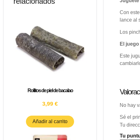
relacionados
Juguete 
Con este
lance al 
Los pinc
El juego
Este jugu
cambiarl
Valorac
Rollitos de piel de bacalao
3,99
€
No hay v
Sé el pri
Añadir al carrito
Tu direcc
Tu punt