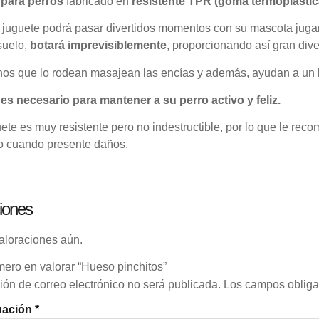
para perros
fabricado en
resistente TPR (goma termoplásti
 juguete podrá pasar divertidos momentos con su mascota jugand
suelo,
botará imprevisiblemente
, proporcionando así gran dive
hos que lo rodean masajean las encías y además, ayudan a un
 es necesario para mantener a su perro activo y feliz.
ete es muy resistente pero no indestructible, por lo que le re
o cuando presente daños.
iones
aloraciones aún.
mero en valorar “Hueso pinchitos”
ión de correo electrónico no será publicada.
Los campos obliga
uación
*