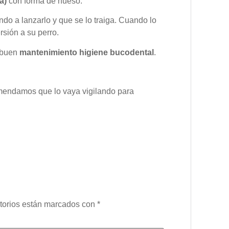
ca)
con forma de hueso.
o a lanzarlo y que se lo traiga. Cuando lo
rsión a su perro.
 buen
mantenimiento higiene bucodental
.
comendamos que lo vaya vigilando para
torios están marcados con
*