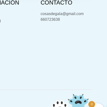
MACIÓN
CONTACTO
cosasdegala@gmail.com
660723638
d
0