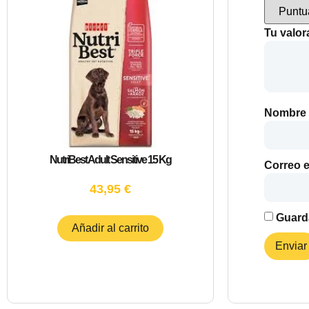
Tu valo
Nombre
NutriBest Adult Sensitive 15 Kg
Correo e
43,95
€
Guarda
Añadir al carrito