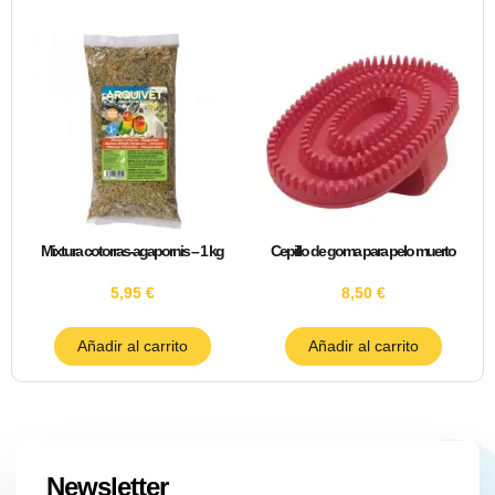
Mixtura cotorras-agapornis – 1 kg
Cepillo de goma para pelo muerto
5,95
€
8,50
€
Añadir al carrito
Añadir al carrito
Newsletter