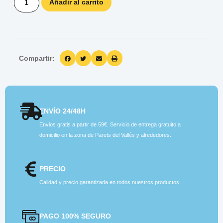
Añadir al carrito
Compartir:
ENVÍO 24/48H
Envios gratis a partir de 59€. Servicio de entrega gratuito a
domicilio en la zona de Parets del Vallés y alrededores.
PRECIO
Calidad y precio garantizada en todos nuestros productos.
PAGO 100% SEGURO