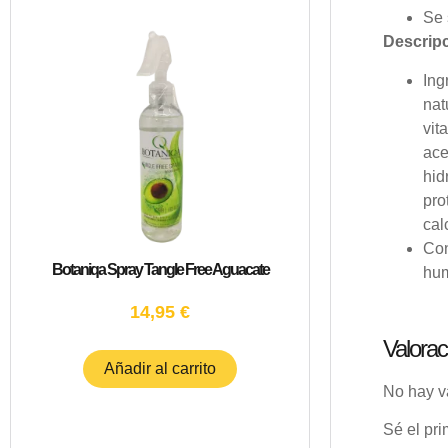
Se 
Descripc
Ing
nat
vit
ace
hid
pro
cal
Con
Botaniqa Spray Tangle Free Aguacate
hu
14,95
€
Valorac
Añadir al carrito
No hay v
Sé el pr