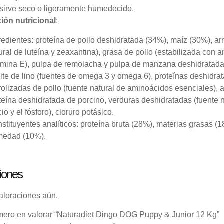
sirve seco o ligeramente humedecido.
ión nutricional
:
redientes: proteína de pollo deshidratada (34%), maíz (30%), ar
ural de luteína y zeaxantina), grasa de pollo (estabilizada con 
amina E), pulpa de remolacha y pulpa de manzana deshidratadas 
ite de lino (fuentes de omega 3 y omega 6), proteínas deshidra
rolizadas de pollo (fuente natural de aminoácidos esenciales), a
teína deshidratada de porcino, verduras deshidratadas (fuente 
cio y el fósforo), cloruro potásico.
stituyentes analíticos: proteína bruta (28%), materias grasas (18
medad (10%).
iones
aloraciones aún.
imero en valorar “Naturadiet Dingo DOG Puppy & Junior 12 Kg”