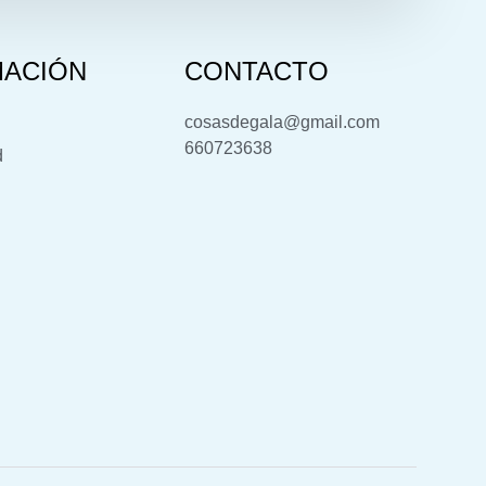
MACIÓN
CONTACTO
cosasdegala@gmail.com
660723638
d