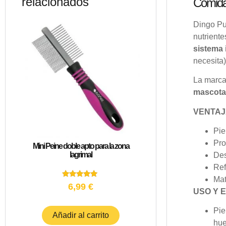
relacionados
Comida
Dingo Pup
nutrient
sistema 
necesita)
La marca 
mascota
VENTA
Pie
Pro
Mini Peine doble apto para la zona
lagrimal
Des
Ref
Mat
Valorado
6,99
€
con
USO Y 
5.00
de 5
Pie
Añadir al carrito
hue