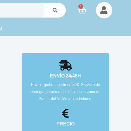
0
g
ENVÍO 24/48H
Envios gratis a partir de 59€. Servicio de
entrega gratuito a domicilio en la zona de
Parets del Vallés y alrededores.
PRECIO