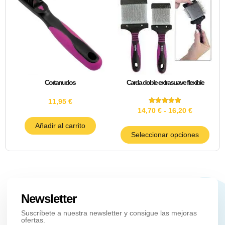
Cortanudos
Carda doble extrasuave flexible
11,95
€
Valorado
14,70
€
-
16,20
€
con
5.00
Añadir al carrito
de 5
Seleccionar opciones
Newsletter
Suscríbete a nuestra newsletter y consigue las mejoras
ofertas.