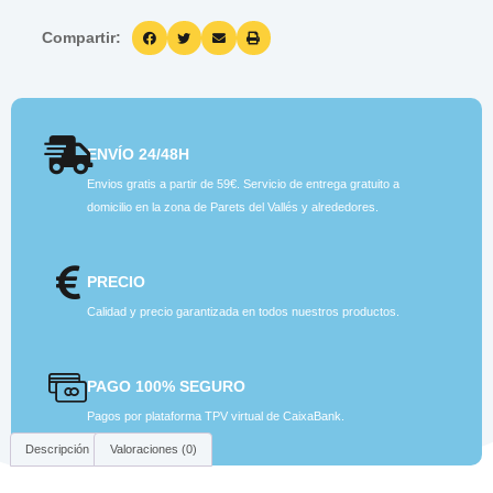
Compartir:
ENVÍO 24/48H
Envios gratis a partir de 59€. Servicio de entrega gratuito a
domicilio en la zona de Parets del Vallés y alrededores.
PRECIO
Calidad y precio garantizada en todos nuestros productos.
PAGO 100% SEGURO
Pagos por plataforma TPV virtual de CaixaBank.
Descripción
Valoraciones (0)