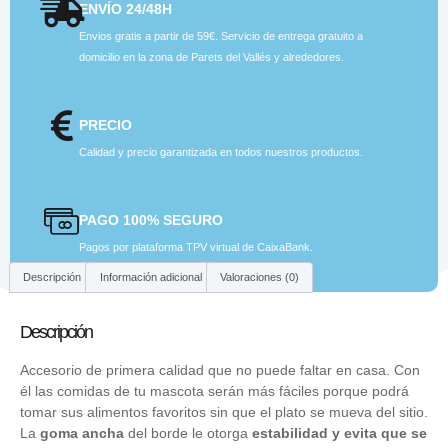
ENVÍO 24/48H
Envios gratis a partir de 59€. Servicio de entrega gratuito a
domicilio en la zona de Parets del Vallés y alrededores.
PRECIO
Calidad y precio garantizada en todos nuestros productos.
PAGO 100% SEGURO
Pagos por plataforma TPV virtual de CaixaBank.
Descripción
Información adicional
Valoraciones (0)
Descripción
Accesorio de primera calidad que no puede faltar en casa. Con
él las comidas de tu mascota serán más fáciles porque podrá
tomar sus alimentos favoritos sin que el plato se mueva del sitio.
La
goma ancha
del borde le otorga
estabilidad y evita que se