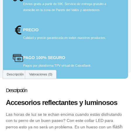
Envios gratis a partir de 59€. Servicio de entrega gratuito a
domicilio en la zona de Parets del Vallés y alrededores.
PRECIO
Calidad y precio garantizada en todos nuestros productos.
PAGO 100% SEGURO
Pagos por plataforma TPV virtual de CaixaBank.
Descripción
Valoraciones (0)
Descripción
Accesorios reflectantes y luminosos
Las horas de luz se te echan encima cuando estás disfrutando
con tu perro de un buen paseo? Con este collar LED para
lash
perros esto ya no será un problema. Es un hueso con un f