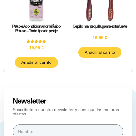
Petuxe Acondicionador bifásico
Cepillo mantequilla gama extrafuerte
Petuxe – Todo tipo de pelaje
19,95
€
Valorado
15,95
€
con
Añadir al carrito
5.00
de 5
Añadir al carrito
Newsletter
Suscríbete a nuestra newsletter y consigue las mejoras
ofertas.