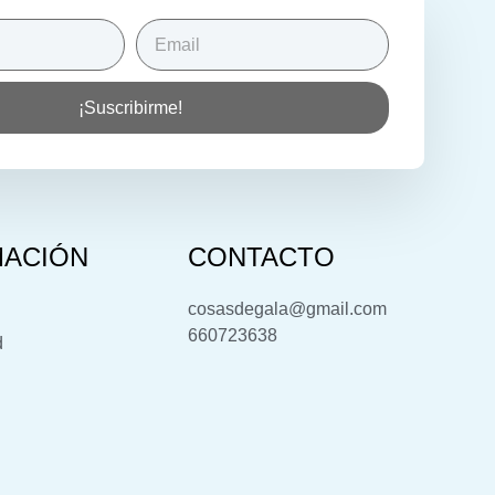
¡Suscribirme!
MACIÓN
CONTACTO
cosasdegala@gmail.com
660723638
d