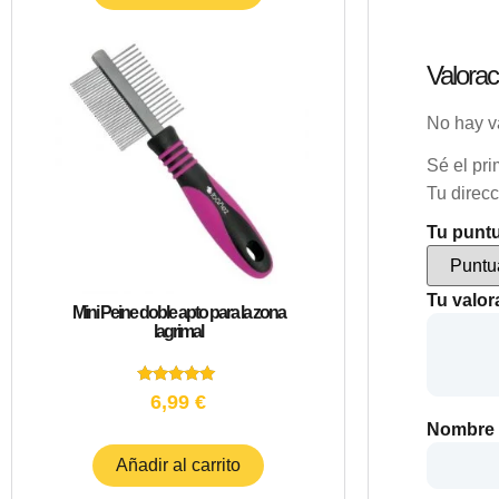
Valorac
No hay v
Sé el pri
Tu direcc
Tu punt
Tu valo
Mini Peine doble apto para la zona
lagrimal
Valorado
6,99
€
con
5.00
Nombre
de 5
Añadir al carrito