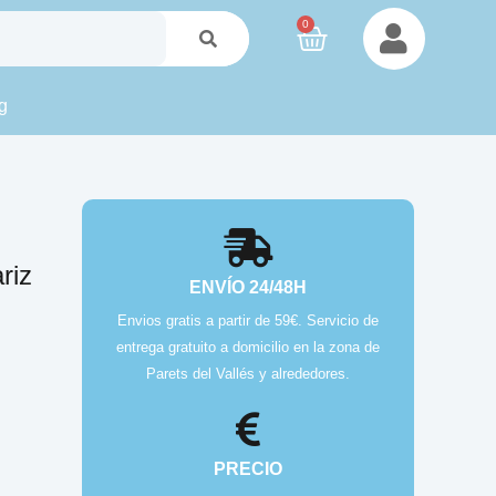
0
g
riz
ENVÍO 24/48H
Envios gratis a partir de 59€. Servicio de
entrega gratuito a domicilio en la zona de
Parets del Vallés y alrededores.
PRECIO