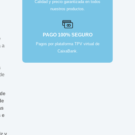
Calidad y precio garantizada en todos
nuestros productos.
PAGO 100% SEGURO
e
Pagos por plataforma TPV virtual de
a a
CaixaBank.
a
 de
 de
de
as
 e
z y