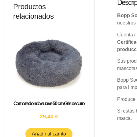
Descrip
Productos
relacionados
Bopp So
nuestros 
Cuenta c
Certific
producci
Sus produ
mascotas.
Bopp Sou
para limp
Produce 
Cama redonda suave 50 cm Gris oscuro
Si estás
29,40
€
marca.
Añadir al carrito