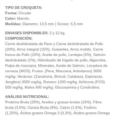
TIPO DE CROQUETA:
Forma:
Circular
Color:
Marrón.
Medidas:
Diametro: 13,5 mm | Grosor: 5,5 mm
ENVASES DISPONIBLES:
2 y 12 kg.
COMPOSICIÓN:
Carne deshidratada de Pavo y Carne deshidratada de Pollo
(20%), Arroz integral (15%), Guisantes, Arroz molido, Carne
fresca de Pollo (10%), Aceite de pollo, Lentejas (5%), Salmón
deshidratado (2%), Hidrolizado de hígado de pollo, Algarroba,
Pulpa de manzana, Minerales, Aceite de Salmón, Levadura de
cerveza (MOS), Frutas: (Pera, Manzana, Arándanos) 3000
mg/kg, Verduras: (Zanahoria, Brócoli, Calabaza, Espinacas,
Jengibre) 3000 mg/kg, Romero 1200 mg/kg, Achicoria (FOS)
500 mg/kg, Malva 400 mg/kg, Glucosamina y Condroitina.
ANÁLISIS NUTRICIONAL:
Proteína Bruta (28%), Aceites y grasas brutas (16%), Fibra
bruta (3,5%), Ceniza Bruta (8%), Calcio (1,6%), Fósforo
(1,25%), Ácidos grasos Omega 3 (0,3%), Ácidos grasos Omega